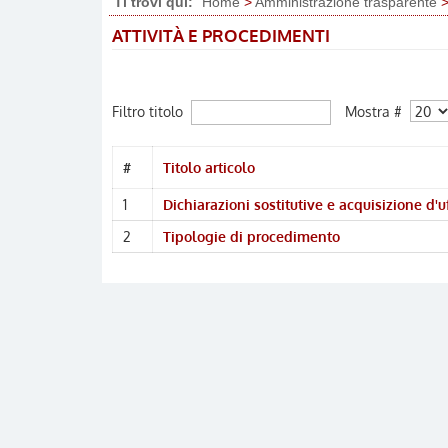
Ti trovi qui:
Home
>
Amministrazione trasparente
>
ATTIVITÀ E PROCEDIMENTI
Mostra #
Filtro titolo
#
Titolo articolo
1
Dichiarazioni sostitutive e acquisizione d'uf
2
Tipologie di procedimento