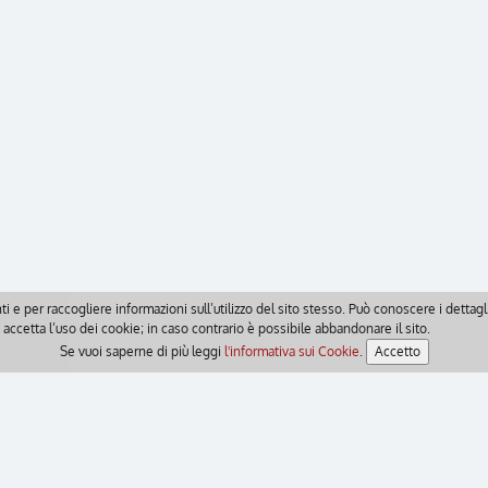
ti e per raccogliere informazioni sull’utilizzo del sito stesso. Può conoscere i detta
accetta l’uso dei cookie; in caso contrario è possibile abbandonare il sito.
Se vuoi saperne di più leggi
l'informativa sui Cookie
.
Accetto
© Ordine dei Dottori Commercialisti e degli Esperti Contabili di Isernia
Ufficio Amministrativo e Operativo: C.so Risorgimento, 6 - 86170 ISERNIA