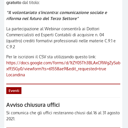
gratuito
dal titolo:
“Il volontariato s'incontra: comunicazione sociale e
riforma nel futuro del Terzo Settore”
La partecipazione al Webinar consentirà ai Dottori
Commercialisti ed Esperti Contabili di acquisire n. 04
(quattro) crediti formativi professionali nelle materie C.9.1 e
C.9.2
Per le iscrizioni il CSV sta utilizzando questo link:
https://docs.google.com/forms/d/1tZY05Th3BLAxCRWgZySabWZJX
xfFJ5Gy0/viewform?ts=61558ae9&edit_requested=true
Locandina
Eventi
Avviso chiusura uffici
Si comunica che gli uffici resteranno chiusi dal 16 al 31 agosto
2021.