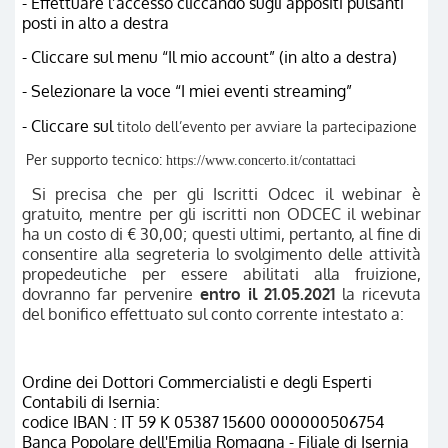
- Effettuare l’accesso cliccando sugli appositi pulsanti
posti in alto a destra
- Cliccare sul menu “Il mio account” (in alto a destra)
- Selezionare la voce “I miei eventi streaming”
- Cliccare sul
titolo dell’evento per avviare la partecipazione
Per supporto tecnico:
https://www.concerto.it/contattaci
Si precisa che per gli Iscritti Odcec il webinar è
gratuito, mentre per gli iscritti non ODCEC il webinar
ha un costo di € 30,00; questi ultimi, pertanto, al fine di
consentire alla segreteria lo svolgimento delle attività
propedeutiche per essere abilitati alla fruizione,
dovranno far pervenire
entro il 21.05.2021
la ricevuta
del bonifico effettuato sul conto corrente intestato a:
Ordine dei Dottori Commercialisti e degli Esperti
Contabili di Isernia:
codice IBAN : IT 59 K 05387 15600 000000506754
Banca Popolare dell'Emilia Romagna - Filiale di Isernia