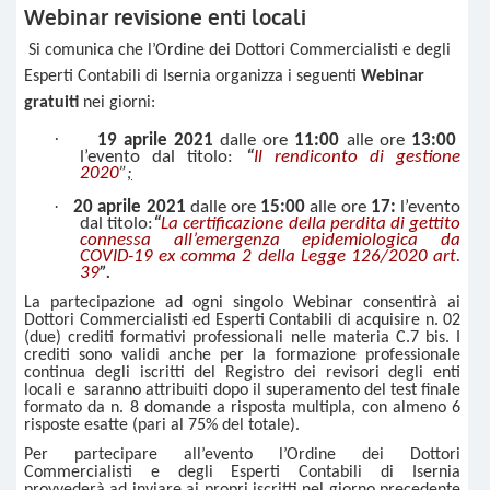
Webinar revisione enti locali
Si comunica che l’Ordine dei Dottori Commercialisti e degli
Esperti Contabili di Isernia organizza i seguenti
Webinar
gratuiti
nei giorni:
·
19 aprile 2021
dalle ore
11:00
alle ore
13:00
l’evento dal titolo:
“
Il rendiconto di gestione
2020
”
;
·
20 aprile 2021
dalle ore
15:00
alle ore
17:
l’evento
dal titolo:
“
La certificazione della perdita di gettito
connessa all’emergenza epidemiologica da
COVID-19 ex comma 2 della Legge 126/2020 art.
39
”.
La partecipazione ad ogni singolo Webinar consentirà ai
Dottori Commercialisti ed Esperti Contabili di acquisire n. 02
(due) crediti formativi professionali nelle materia C.7 bis. I
crediti sono validi anche per la formazione professionale
continua degli iscritti del Registro dei revisori degli enti
locali e saranno attribuiti dopo il superamento del test finale
formato da n. 8 domande a risposta multipla, con almeno 6
risposte esatte (pari al 75% del totale).
Per partecipare all’evento l’Ordine dei Dottori
Commercialisti e degli Esperti Contabili di Isernia
provvederà ad inviare ai propri iscritti nel giorno precedente