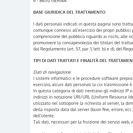
6 - 86170 ISERNIA.
BASE GIURIDICA DEL TRATTAMENTO
I dati personali indicati in questa pagina sono tratt
comunque connessi all'esercizio dei propri pubblici p
comprensione del pubblico riguardo ai rischi, alle norm
promuovere la consapevolezza dei titolari del tratta
dal Regolamento (art. 57, par. 1, lett. b) e d), del Reg
TIPI DI DATI TRATTATI E FINALITÀ DEL TRATTAME
Dati di navigazione
I sistemi informatici e le procedure software prepos
esercizio, alcuni dati personali la cui trasmissione è
In questa categoria di dati rientrano gli indirizzi IP 
indirizzi in notazione URI/URL (Uniform Resource Ident
utilizzato nel sottoporre la richiesta al server, la di
della risposta data dal server (buon fine, errore, ecc
dell'utente.
Tali dati, necessari per la fruizione dei servizi web,