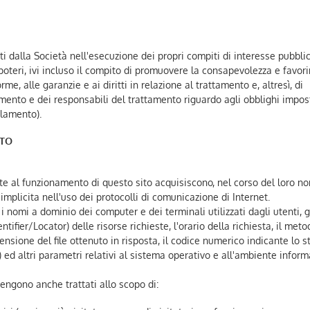
ati dalla Società nell'esecuzione dei propri compiti di interesse pubbli
oteri, ivi incluso il compito di promuovere la consapevolezza e favori
e, alle garanzie e ai diritti in relazione al trattamento e, altresì, di
mento e dei responsabili del trattamento riguardo agli obblighi impost
olamento).
NTO
te al funzionamento di questo sito acquisiscono, nel corso del loro n
 implicita nell'uso dei protocolli di comunicazione di Internet.
o i nomi a dominio dei computer e dei terminali utilizzati dagli utenti, g
ifier/Locator) delle risorse richieste, l'orario della richiesta, il meto
mensione del file ottenuto in risposta, il codice numerico indicante lo s
.) ed altri parametri relativi al sistema operativo e all'ambiente inform
 vengono anche trattati allo scopo di: