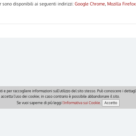
sono disponibili ai seguenti indirizzi:
Google Chrome
,
Mozilla Firefox
ti e per raccogliere informazioni sull’utilizzo del sito stesso. Può conoscere i detta
accetta l’uso dei cookie; in caso contrario è possibile abbandonare il sito.
Se vuoi saperne di più leggi
l'informativa sui Cookie
.
Accetto
© Ordine dei Dottori Commercialisti e degli Esperti Contabili di Isernia