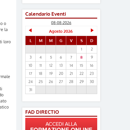
Calendario Eventi
08-08-2026
co o
re la
Agosto 2026
L
M
M
G
V
S
D
i loro
1
2
3
4
5
6
7
8
9
10
11
12
13
14
15
16
17
18
19
20
21
22
23
ormale
24
25
26
27
28
29
30
li
31
do
tato
atico
FAD DIRECTIO