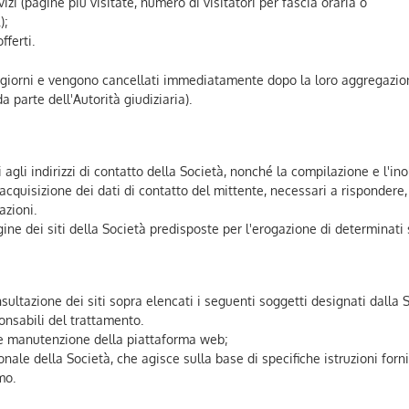
izi (pagine più visitate, numero di visitatori per fascia oraria o
);
fferti.
te giorni e vengono cancellati immediatamente dopo la loro aggregazio
 parte dell'Autorità giudiziaria).
 agli indirizzi di contatto della Società, nonché la compilazione e l'ino
acquisizione dei dati di contatto del mittente, necessari a rispondere,
azioni.
ne dei siti della Società predisposte per l'erogazione di determinati s
nsultazione dei siti sopra elencati i seguenti soggetti designati dalla 
onsabili del trattamento.
o e manutenzione della piattaforma web;
sonale della Società, che agisce sulla base di specifiche istruzioni forni
mo.