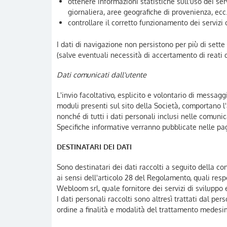
ottenere informazioni statistiche sull'uso dei serv
giornaliera, aree geografiche di provenienza, ecc.
controllare il corretto funzionamento dei servizi o
I dati di navigazione non persistono per più di set
(salve eventuali necessità di accertamento di reati da
Dati comunicati dall'utente
L'invio facoltativo, esplicito e volontario di messaggi
moduli presenti sul sito della Società, comportano l'
nonché di tutti i dati personali inclusi nelle comunic
Specifiche informative verranno pubblicate nelle pagi
DESTINATARI DEI DATI
Sono destinatari dei dati raccolti a seguito della co
ai sensi dell'articolo 28 del Regolamento, quali resp
Webloom srl, quale fornitore dei servizi di svilupp
I dati personali raccolti sono altresì trattati dal per
ordine a finalità e modalità del trattamento medesi