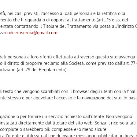
tà, nei casi previsti, l'accesso ai dati personali e la rettifica o la
mento che li riguarda o di opporsi al trattamento (artt. 15 e ss. del
ntata contattando il Titolare del Trattamento via posta all'indirizzo 
izzo
odcec.isernia@gmail.com
ati personali a loro riferiti effettuato attraverso questo sito avvenga 
l diritto di proporre reclamo alla Società, come previsto dall'art. 77 
diziarie (art. 79 del Regolamento).
 di testo che vengono scambiati con il browser degli utenti con la finali
nte stesso e per agevolare l’accesso e la navigazione del sito. In base
igazione o per fornire un servizio richiesto dall’utente. Non vengono
nstallati direttamente dal titolare del sito web. Senza il ricorso a tali
 compiute o sarebbero più complesse e/o meno sicure.
vi all’utente e utilizzati al fine di inviare messaggi pubblicitari in linea